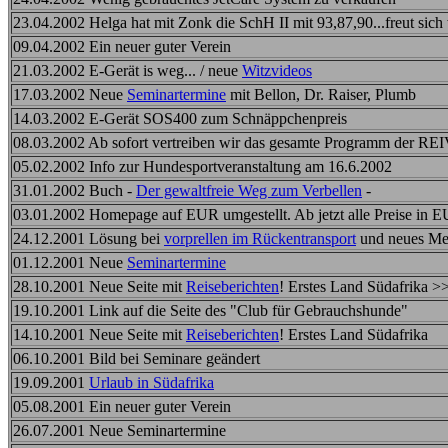
23.04.2002 Helga hat mit Zonk die SchH II mit 93,87,90...freut sich
09.04.2002 Ein neuer guter Verein
21.03.2002 E-Gerät is weg... / neue
Witzvideos
17.03.2002 Neue
Seminartermine
mit Bellon, Dr. Raiser, Plumb
14.03.2002 E-Gerät SOS400 zum Schnäppchenpreis
08.03.2002 Ab sofort vertreiben wir das gesamte Programm der R
05.02.2002 Info zur Hundesportveranstaltung am 16.6.2002
31.01.2002 Buch -
Der gewaltfreie Weg zum Verbellen
-
03.01.2002 Homepage auf EUR umgestellt. Ab jetzt alle Preise in
24.12.2001 Lösung bei
vorprellen im Rückentransport
und neues M
01.12.2001 Neue
Seminartermine
28.10.2001 Neue Seite mit
Reiseberichten
! Erstes Land Südafrika >>>
19.10.2001 Link auf die Seite des "Club für Gebrauchshunde"
14.10.2001 Neue Seite mit
Reiseberichten
! Erstes Land Südafrika
06.10.2001 Bild bei Seminare geändert
19.09.2001
Urlaub in Südafrika
05.08.2001 Ein neuer guter Verein
26.07.2001 Neue Seminartermine