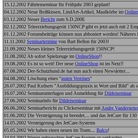
15.12.2002 Fährtenseminar für Frühjahr 2003 geplant!
04.12.2002 Neue Beißkissen, LindArt-Artikel, Maulkörbe im
Onlin
03.12.2002 Neuer
Bericht
zum S.D.200E
02.12.2002 Teleerziehungsgerät 150NCP gibt es jetzt auch mit 2 Em
01.12.2002 Forumsbeiträge können nun abboniert werden! Näheres 
11.11.2002
Seminartermine
von Bart Bellon für 2003!
21.09.2002 Neues kleines Teleerziehungsgerät 150NCP!
31.08.2002 Ab sofort Spielzeuge im
OnlineShop
!!
19.08.2002 Es ist so weit! Der neue
OnlineShop
ist im Netz!!
07.08.2002 Der-Schutzhund.de hat nun auch einen Newsletter....
04.08.2002 Löschung eines "
guten Vereines
"
26.07.2002 Paul Kufners "Ausbildungspraxis in Wort und Bild" ab so
16.07.2002 Seminarunterlagen und Anmeldung für
Dildeiseminar
27.06.2002 Seminarinfo für
Dildeiseminar
06.06.2002 Seminarbericht zu Clickerseminar mit
Andre Vandergete
01.06.2002 Die Versteigerung ist beendet.... und das JetCare für 13
14.05.2002 Versteigerung des JetCare-Systems
05.05.2002 Wir haben einen neuen im Team....
Balco
!
24.04.2002 Wenig gebrauchtes JetCare System zu verkaufen