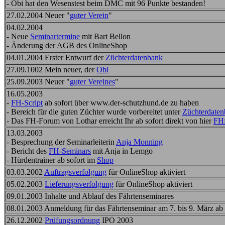
- Obi hat den Wesenstest beim DMC mit 96 Punkte bestanden!
27.02.2004 Neuer "
guter Verein
"
04.02.2004
- Neue
Seminartermine
mit Bart Bellon
- Änderung der AGB des OnlineShop
04.01.2004 Erster Entwurf der
Züchterdatenbank
27.09.1002 Mein neuer, der
Obi
25.09.2003 Neuer "
guter Vereines
"
16.05.2003
-
FH-Script
ab sofort über www.der-schutzhund.de zu haben
- Bereich für die guten Züchter wurde vorbereitet unter
Züchterdate
- Das FH-Forum von Lothar erreicht Ihr ab sofort direkt von hier
FH
13.03.2003
- Besprechung der Seminarleiterin
Anja Monning
- Bericht des
FH-Seminars
mit Anja in Lemgo
- Hürdentrainer ab sofort im
Shop
03.03.2002
Auftragsverfolgung
für OnlineShop aktiviert
05.02.2003
Lieferungsverfolgung
für OnlineShop aktiviert
09.01.2003 Inhalte und Ablauf des Fährtenseminares
08.01.2003 Anmeldung für das Fährtenseminar am 7. bis 9. März ab 
26.12.2002
Prüfungsordnung
IPO 2003