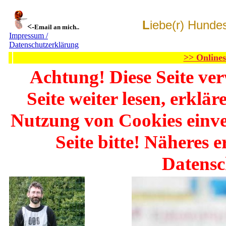
L
iebe(r) Hundes
<-
Email an mich..
Impressum /
Datenschutzerklärung
>> Onlin
Achtung! Diese Seite ve
Seite weiter lesen, erklä
Nutzung von Cookies einve
Seite bitte! Näheres 
Datensc