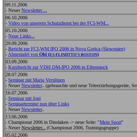
09.11.2006
- Neuer
Newsletter ...
06.10.2006
-
Video von unserem Schutzdienst bei der FCI-WM...
05.10.2006
-
Neue Links...
29.09.2006
-
Bericht zur FCI-WM IPO 2006 in Nova Gorica (Slowenien)
-
Ahnentafel von
Obi (
)
ES-FLINDTTO'S BOSTON
03.09.2006
-
Kurzbericht zur VDH DM-IPO 2006 in Eibenstock
28.07.2006
-
Seminar mit Mario Verslijpen
- Neuer
Newsletter
.. (gebrauchte und neue Teleerziehungsgeräte, Sem
16.07.2006
-
Seminar mit Jogi
-
Seminartermine nun über Links
- Neuer
Newsletter
..
13.06.2006
- Championat 2006 in Dinslaken -> neue Seite: "
Mein Sport
"
- Neuer
Newsletter...
(Championat 2006, Trainingsgruppe)
05.02.2006