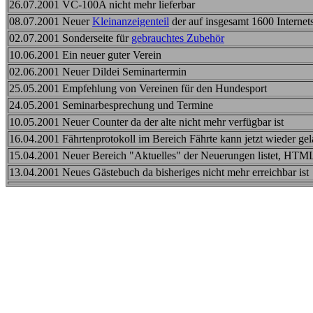
26.07.2001 VC-100A nicht mehr lieferbar
08.07.2001 Neuer
Kleinanzeigenteil
der auf insgesamt 1600 Internet
02.07.2001 Sonderseite für
gebrauchtes Zubehör
10.06.2001 Ein neuer guter Verein
02.06.2001 Neuer Dildei Seminartermin
25.05.2001 Empfehlung von Vereinen für den Hundesport
24.05.2001 Seminarbesprechung und Termine
10.05.2001 Neuer Counter da der alte nicht mehr verfügbar ist
16.04.2001 Fährtenprotokoll im Bereich Fährte kann jetzt wieder ge
15.04.2001 Neuer Bereich "Aktuelles" der Neuerungen listet, HTML
13.04.2001 Neues Gästebuch da bisheriges nicht mehr erreichbar ist